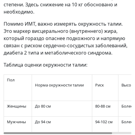
степени. Здесь снижение на 10 кг обосновано и
необходимо.
Помимо ИМТ, важно измерять окружность талии.
Это маркер висцерального (внутреннего) жира,
который гораздо опаснее подкожного и напрямую
связан с риском сердечно-сосудистых заболеваний,
диабета 2 типа и метаболического синдрома.
Таблица оценки окружности талии:
Пол
Норма окружности талии
Риск
Высоки
Женщины
До 80 см
80-88 см
Более 
Мужчины
До 94 см
94-102 см
Более 