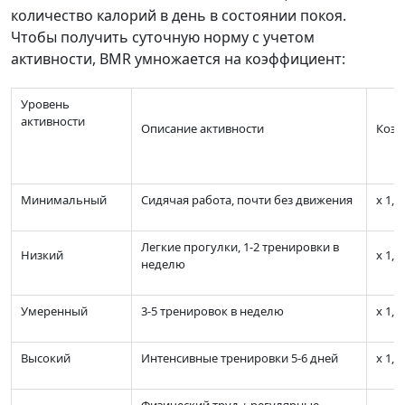
количество калорий в день в состоянии покоя.
Чтобы получить суточную норму с учетом
активности, BMR умножается на коэффициент:
Уровень
активности
Описание активности
Коэф
Минимальный
Сидячая работа, почти без движения
х 1,2
Легкие прогулки, 1-2 тренировки в
Низкий
х 1,3
неделю
Умеренный
3-5 тренировок в неделю
х 1,5
Высокий
Интенсивные тренировки 5-6 дней
х 1,7