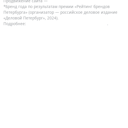
Продвижение сайта —
KUTUZOV
*Бренд года по результатам премии «Рейтинг брендов
Петербурга» (организатор — российское деловое издание
«Деловой Петербург», 2024).
Подробнее:
.
www.dp.ru/a/2024/08/30/rejting-brendov-po-versii